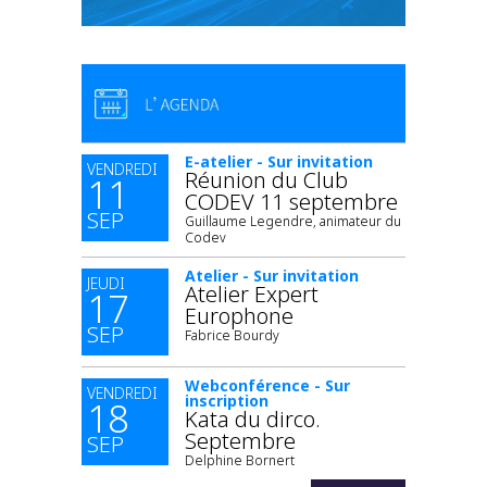
E-atelier - Sur invitation
VENDREDI
Réunion du Club
11
CODEV 11 septembre
SEP
Guillaume Legendre, animateur du
Codev
Atelier - Sur invitation
JEUDI
Atelier Expert
17
Europhone
SEP
Fabrice Bourdy
Webconférence - Sur
VENDREDI
inscription
18
Kata du dirco.
Septembre
SEP
Delphine Bornert