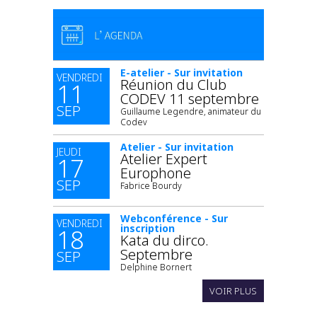
E-atelier - Sur invitation
VENDREDI
Réunion du Club
11
CODEV 11 septembre
SEP
Guillaume Legendre, animateur du
Codev
Atelier - Sur invitation
JEUDI
Atelier Expert
17
Europhone
SEP
Fabrice Bourdy
Webconférence - Sur
VENDREDI
inscription
18
Kata du dirco.
Septembre
SEP
Delphine Bornert
VOIR PLUS