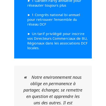
►
1 Garden Party annuelle pour
réseauter toujours plus
►
1 Congrès national bi-annuel
pour retrouver l’ensemble du
réseau DCF
►
Un tarif privilégié pour inscrire
vos Directeurs Commerciaux de BU,
Régionaux dans les associations DCF
locales.
«
Notre environnement nous
oblige en permanence à
partager, échanger, se remettre
en question et apprendre les
uns des autres. Il est