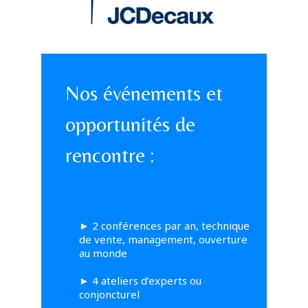
Nos événements et
opportunités de
rencontre :
►
2 conférences par an, technique
de vente, management, ouverture
au monde
►
4 ateliers d’experts ou
conjoncturel