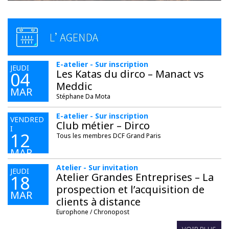
E-atelier - Sur inscription
JEUDI
Les Katas du dirco – Manact vs
04
Meddic
MAR
Stéphane Da Mota
E-atelier - Sur inscription
VENDRED
Club métier – Dirco
I
12
Tous les membres DCF Grand Paris
MAR
Atelier - Sur invitation
JEUDI
Atelier Grandes Entreprises – La
18
prospection et l’acquisition de
MAR
clients à distance
Europhone / Chronopost